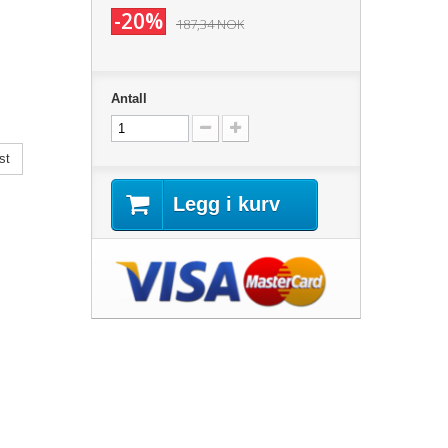
-20%
187,34 NOK
Antall
st
Legg i kurv