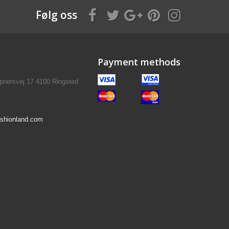
Følg oss
Payment methods
pnersvej 17 4100 Ringsted
shionland.com