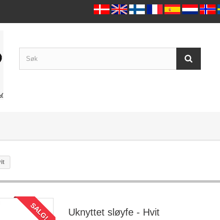
it
SALG!
Uknyttet sløyfe - Hvit