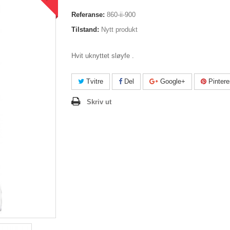
Referanse:
860-ii-900
Tilstand:
Nytt produkt
Hvit uknyttet sløyfe .
Tvitre
Del
Google+
Pintere
Skriv ut