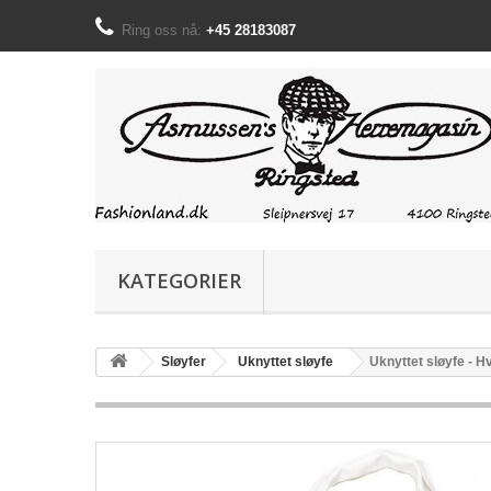
Ring oss nå:
+45 28183087
KATEGORIER
Sløyfer
Uknyttet sløyfe
Uknyttet sløyfe - Hv