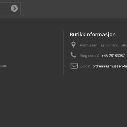
Butikkinformasjon
Asmussen Fashionland, Slei
Ring oss nå:
+45 28183087
sjon
E-post:
ordrer@asmussen-fa