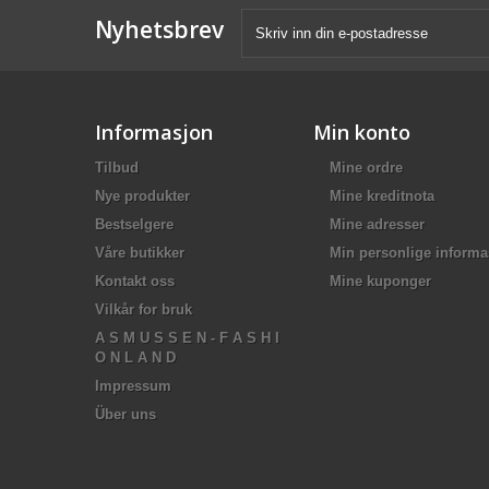
Nyhetsbrev
Informasjon
Min konto
Tilbud
Mine ordre
Nye produkter
Mine kreditnota
Bestselgere
Mine adresser
Våre butikker
Min personlige informa
Kontakt oss
Mine kuponger
Vilkår for bruk
A S M U S S E N - F A S H I
O N L A N D
Impressum
Über uns