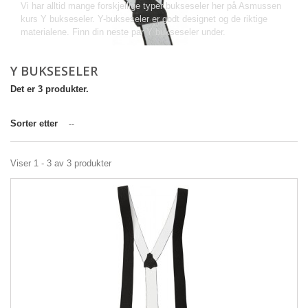
Vi har alltid mange forskjellige typer bukseseler her på Asmussen
kurs Y bukseseler. Y-bukseseler er godt designet og de riktige
materialene. Finn din neste par Y bukseseler under.
Y BUKSESELER
Det er 3 produkter.
Sorter etter
--
Viser 1 - 3 av 3 produkter