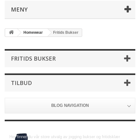
MENY
Homewear
Fritids Bukser
FRITIDS BUKSER
TILBUD
BLOG NAVIGATION
Fritids Bukser
Her
finner du
vår store
utvalg av
jogging
bukser og
fritidsklær