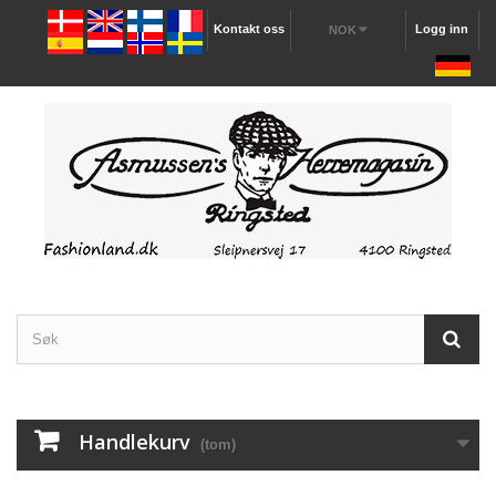
Kontakt oss
Logg inn
NOK
Handlekurv
(tom)