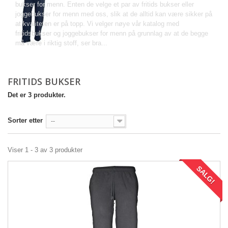
bukser
for
menn.
Enten de
velge et par
av fritids
bukser eller
joggebukser
for menn med
oss
,
slik at de
alltid kan være
sikker på
at kvaliteten er
på topp.
Vi
velger
nøye
vår katalog
med
fritidsbukser
og
joggebukser
for menn på
grunnlag av at de
begge
må
være i riktig
stoff
,
ser bra...
Mer
FRITIDS BUKSER
Det er 3 produkter.
Sorter etter
--
Viser 1 - 3 av 3 produkter
SALG!