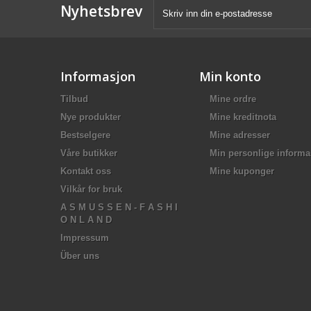
Nyhetsbrev
Informasjon
Min konto
Tilbud
Mine ordre
Nye produkter
Mine kreditnota
Bestselgere
Mine adresser
Våre butikker
Min personlige informa
Kontakt oss
Mine kuponger
Vilkår for bruk
A S M U S S E N - F A S H I
O N L A N D
Impressum
Über uns