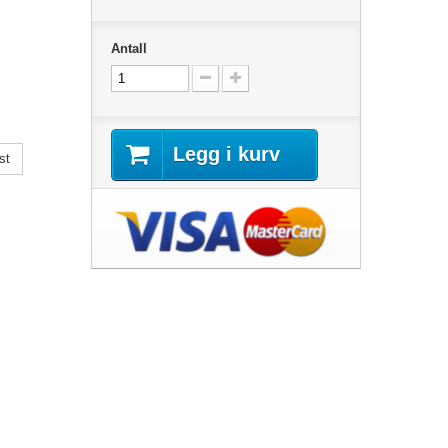
Antall
Legg i kurv
st