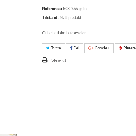
Referanse:
5032555-gule
Tilstand:
Nytt produkt
Gul elastiske bukseseler
Tvitre
Del
Google+
Pintere
Skriv ut