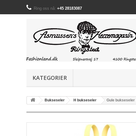
Ring oss nå:
+45 28183087
KATEGORIER
Bukseseler
H bukseseler
Gule bukseseler