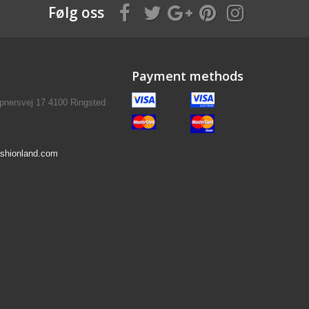
Følg oss
Payment methods
pnersvej 17 4100 Ringsted
shionland.com