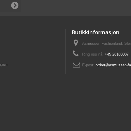
Butikkinformasjon
Asmussen Fashionland, Slei
Ring oss nå:
+45 28183087
sjon
E-post:
ordrer@asmussen-fa